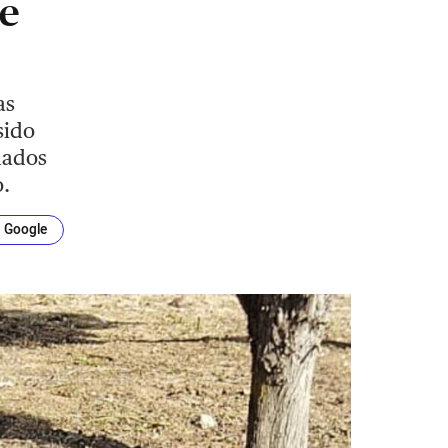
de
as
sido
nados
.
n Google