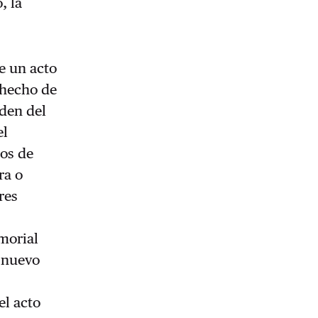
, la
e un acto
 hecho de
den del
el
tos de
ra o
res
morial
u nuevo
el acto