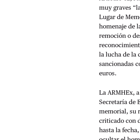
muy graves “l
Lugar de Memo
homenaje de la
remoción o des
reconocimient
la lucha de la
sancionadas co
euros.
La ARMHEx, a s
Secretaría de 
memorial, su r
criticado con
hasta la fecha
ocultar el hom