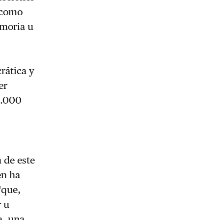
 como
moria u
rática y
er
0.000
 de este
én ha
“
que,
r u
a, una