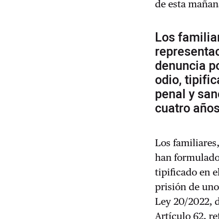
de esta mañana
Los familia
representa
denuncia po
odio, tipifi
penal y san
cuatro año
Los familiare
han formulado 
tipificado en 
prisión de uno
Ley 20/2022, 
Artículo 62, r