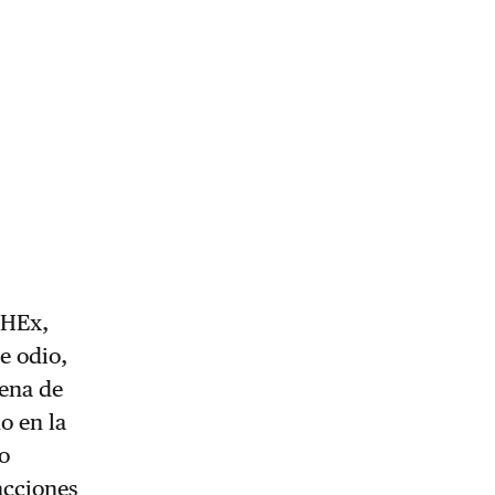
MHEx,
e odio,
pena de
o en la
o
racciones