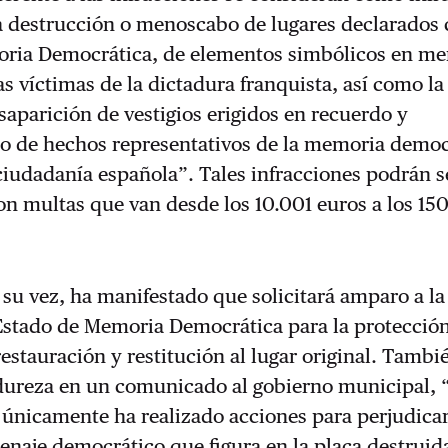
a destrucción o menoscabo de lugares declarados
ria Democrática, de elementos simbólicos en me
s víctimas de la dictadura franquista, así como la
aparición de vestigios erigidos en recuerdo y
o de hechos representativos de la memoria democ
 ciudadanía española”. Tales infracciones podrán s
n multas que van desde los 10.001 euros a los 15
u vez, ha manifestado que solicitará amparo a la
Estado de Memoria Democrática para la protección
estauración y restitución al lugar original. Tambi
 dureza en un comunicado al gobierno municipal,
, únicamente ha realizado acciones para perjudica
enaje democrático que figura en la placa destruid