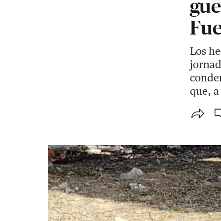
gue
Fue
Los he
jornad
conden
que, a