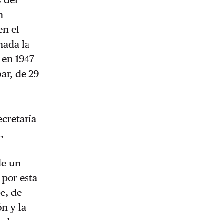
n
en el
nada la
 en 1947
ar, de 29
cretaría
,
de un
 por esta
re, de
n y la