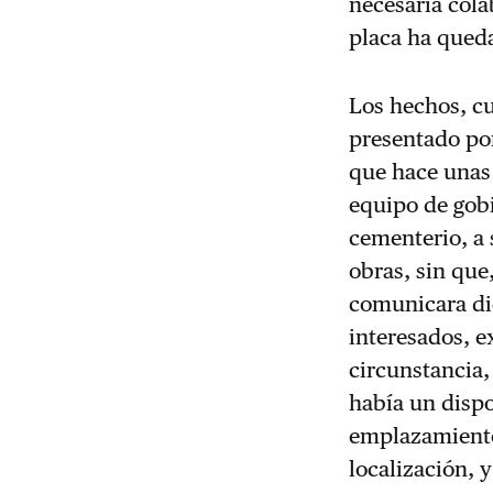
necesaria cola
placa ha queda
Los hechos, cu
presentado po
que hace unas
equipo de gobi
cementerio, a 
obras, sin que
comunicara dic
interesados, e
circunstancia,
había un dispo
emplazamiento
localización, 