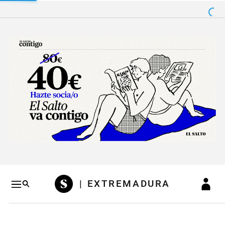
Salto a contenido
Salto a navegación
Conteni
| EXTREMADURA