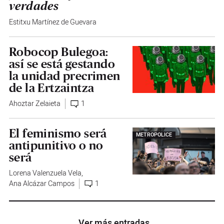
verdades
Estitxu Martínez de Guevara
Robocop Bulegoa:
así se está gestando
la unidad precrimen
de la Ertzaintza
Ahoztar Zelaieta
1
El feminismo será
METROPOLICE
antipunitivo o no
será
Lorena Valenzuela Vela
,
Ana Alcázar Campos
1
Ver más entradas